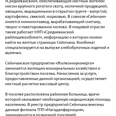
«Среднеканский», обеспечивающие местных жителей
мясом крупного рогатого скота, молочной продукцией,
овощами, выращенными в открытом грунте – капустой,
картофелем, свеклой, морковью. В совхозе «Сеймчан»
имеется минимолзавод, вырабатывающий сметану,
творог и пакетированное молоко. В пищевой отрасли
также работает МУП «Среднеканский
райпищекомбинат», информацию о котором можно
найти на желтых страницах Сеймчана. Комбинат
специализируется на выпуске хлебобулочных изделий и
выпечки.
Сеймчанское предприятие «Жилкоммунэнерго»
занимается жилищно-коммунальным хозяйством и
благоустройством поселка. Начисления за услуги,
предоставленные данной организацией, осуществляет
местный расчетно-кассовый центр.
В поселке расположена районная больница, врачи
которой оказывают необходимую медицинскую помощь
населению. В реестр предприятий Сеймчана внесены
данные филиала ТПП «Магаданфармация»,
занимающегося розничной торговлей