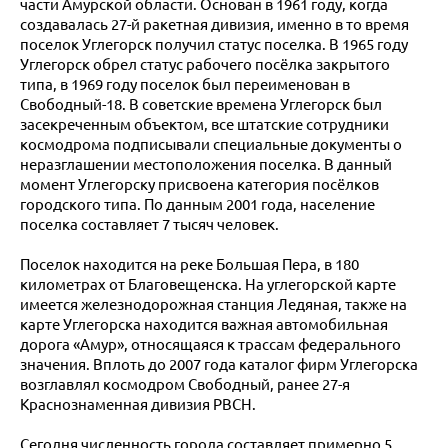
части Амурской области. Основан в 1961 году, когда
создавалась 27-й ракетная дивизия, именно в то время
поселок Углегорск получил статус поселка. В 1965 году
Углегорск обрел статус рабочего посёлка закрытого
типа, в 1969 году поселок был переименован в
Свободный-18. В советские времена Углегорск был
засекреченным объектом, все штатские сотрудники
космодрома подписывали специальные документы о
неразглашении местоположения поселка. В данный
момент Углегорску присвоена категория посёлков
городского типа. По данным 2001 года, население
поселка составляет 7 тысяч человек.
Поселок находится на реке Большая Пера, в 180
километрах от Благовещенска. На углегорской карте
имеется железнодорожная станция Ледяная, также на
карте Углегорска находится важная автомобильная
дорога «Амур», относящаяся к трассам федерального
значения. Вплоть до 2007 года каталог фирм Углегорска
возглавлял космодром Свободный, ранее 27-я
Краснознаменная дивизия РВСН.
Сегодня численность города составляет примерно 5